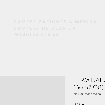
os
Diseño 3D
Proyectos
Campers de ocasión
CAMPERIZACIONES A MEDIDA
CAMPERS DE OCASIÓN
Módulos camper
TERMINAL A
16mm2 Ø8)
SKU: 8710315030958
Precio
0,00 €