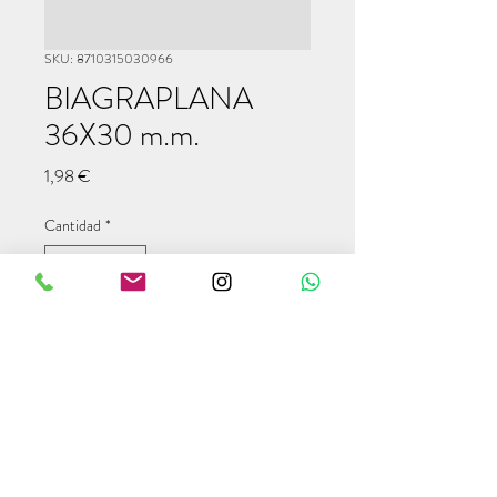
SKU: 8710315030966
BIAGRAPLANA
36X30 m.m.
Precio
1,98 €
Cantidad
*
Agregar al carrito
info@modulcampers.com