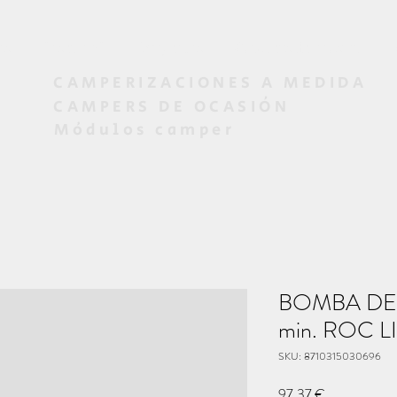
os
Diseño 3D
Proyectos
Campers de ocasión
CAMPERIZACIONES A MEDIDA
CAMPERS DE OCASIÓN
Módulos camper
BOMBA DE A
min. ROC L
SKU: 8710315030696
Precio
97,37 €