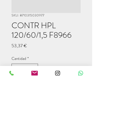
SKU: 8710315030977
CONTR HPL
120/60/1,5 F8966
Precio
53,37 €
Cantidad
*
Agregar al carrito
info@modulcampers.com