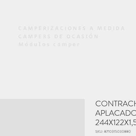
os
Diseño 3D
Proyectos
Campers de ocasión
CAMPERIZACIONES A MEDIDA
CAMPERS DE OCASIÓN
Módulos camper
CONTRAC
APLACADO
244X122X1,5
SKU: 8710315030880