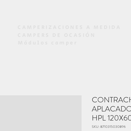
os
Diseño 3D
Proyectos
Campers de ocasión
CAMPERIZACIONES A MEDIDA
CAMPERS DE OCASIÓN
Módulos camper
CONTRAC
APLACADO
HPL 120X6
SKU: 8710315030896