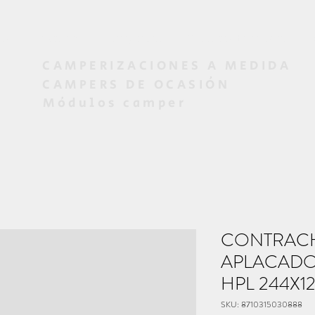
os
Diseño 3D
Proyectos
Campers de ocasión
CAMPERIZACIONES A MEDIDA
CAMPERS DE OCASIÓN
Módulos camper
CONTRAC
APLACADO
HPL 244X12
SKU: 8710315030888