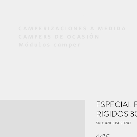
os
Diseño 3D
Proyectos
Campers de ocasión
CAMPERIZACIONES A MEDIDA
CAMPERS DE OCASIÓN
Módulos camper
ESPECIAL 
RIGIDOS 30
SKU: 8710315030783
Precio
4,47 €