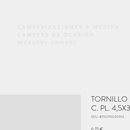
os
Diseño 3D
Proyectos
Campers de ocasión
CAMPERIZACIONES A MEDIDA
CAMPERS DE OCASIÓN
Módulos camper
TORNILLO
C. PL. 4,5X
SKU: 8710315030914
Precio
6,15 €