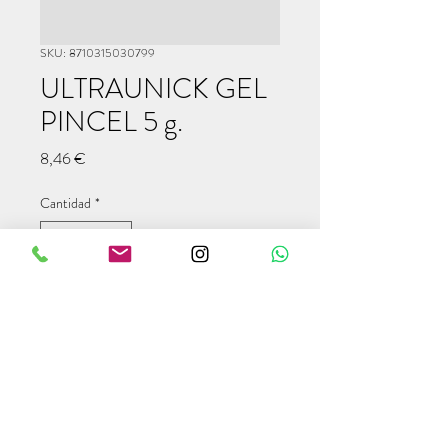
SKU: 8710315030799
ULTRAUNICK GEL
PINCEL 5 g.
Precio
8,46 €
Cantidad
*
Agregar al carrito
info@modulcampers.com