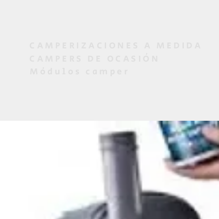
os
Diseño 3D
Proyectos
Campers de ocasión
CAMPERIZACIONES A MEDIDA
CAMPERS DE OCASIÓN
Módulos camper